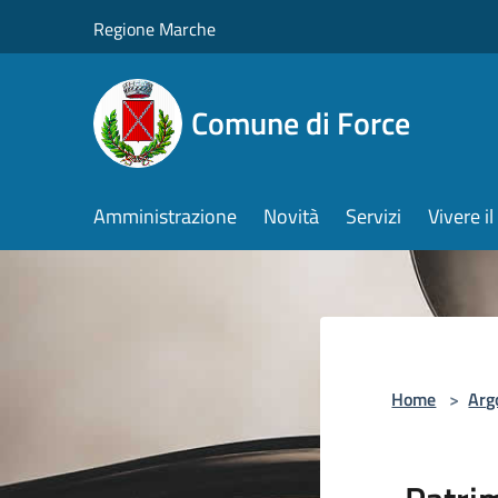
Salta al contenuto principale
Regione Marche
Comune di Force
Amministrazione
Novità
Servizi
Vivere 
Home
>
Arg