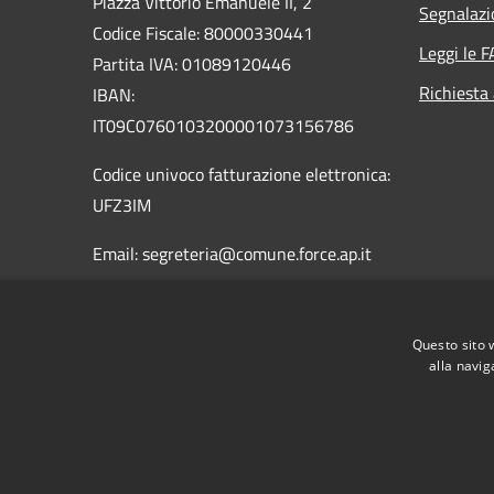
Piazza Vittorio Emanuele II, 2
Segnalazi
Codice Fiscale: 80000330441
Leggi le 
Partita IVA: 01089120446
Richiesta
IBAN:
IT09C0760103200001073156786
Codice univoco fatturazione elettronica:
UFZ3IM
Email: segreteria@comune.force.ap.it
PEC:
segreteria@pec.comune.force.ap.it
Questo sito 
Centralino Unico: 0736-373132
alla navig