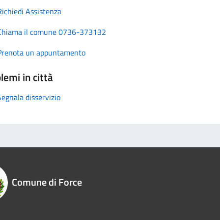
Richiedi Assistenza
Chiama il comune 0736-373132
Prenota un appuntamento
lemi in città
Segnala disservizio
Comune di Force