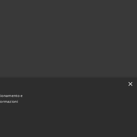
×
nzionamento e
nformazioni