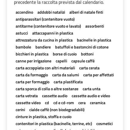
precedente la raccolta prevista dal calendario.
accendino
addobbi natalizi
alberi di natale finti
antiparassitari (contenitore vuoto)
antitarme (contenitore vuoto e lavato)
assorbenti
astucci
attaccapanni in plastica
attrezzatura da cucina in plastica
bacinelle in plastica
bambole
bandiere
batuffoli e bastoncini di cotone
bicchieri in plastica
borse di cuoio
bottoni
canne per irrigazione
capelli
capsule caffè
carta accoppiata con altri materiali
carta cerata
carta da formaggio
carta da salumi
carta per affettati
carta per formaggio
carta plastificata
carta sporca di colla o altre sostanze
carta unta
carta vetrata
cassette audio
cassette audio e video
cassette video
cd
cd e cd-rom
cera
ceramica
cerini
cialde caffè (non biodegradabili)
cinture in plastica, stoffa e cuoio
contenitori in plastica (bacinelle, terrine, etc)
cosmetici