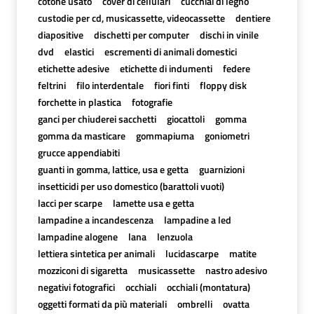
cotone usato
cover di cellulari
cucchiai di legno
custodie per cd, musicassette, videocassette
dentiere
diapositive
dischetti per computer
dischi in vinile
dvd
elastici
escrementi di animali domestici
etichette adesive
etichette di indumenti
federe
feltrini
filo interdentale
fiori finti
floppy disk
forchette in plastica
fotografie
ganci per chiuderei sacchetti
giocattoli
gomma
gomma da masticare
gommapiuma
goniometri
grucce appendiabiti
guanti in gomma, lattice, usa e getta
guarnizioni
insetticidi per uso domestico (barattoli vuoti)
lacci per scarpe
lamette usa e getta
lampadine a incandescenza
lampadine a led
lampadine alogene
lana
lenzuola
lettiera sintetica per animali
lucidascarpe
matite
mozziconi di sigaretta
musicassette
nastro adesivo
negativi fotografici
occhiali
occhiali (montatura)
oggetti formati da più materiali
ombrelli
ovatta