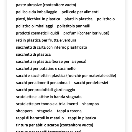
paste abrasive (contenitore vuoto)
pellicole da imballaggio
pellicole per alimenti
piatti, bicchieri in plastica
piatti in plastica
polistirolo
polistirolo imballaggi
polistitolo pannelli
prodotti cosmetici liquidi
profumi (contenitori vuoti)
reti in plastica per frutta e verdura
sacchetti di carta con interno plastificato
sacchetti di plastica
sacchetti in plastica (borse per la spesa)
sacchetti per patatine e caramelle
sacchi e sacchetti in plastica (fuorché per materiale edile)
sacchi per alimenti per animali
sacchi per detersivi
sacchi per prodotti di giardinaggio
scatolette e lattine in banda stagnata
scatolette per tonno e altri alimenti
shampoo
shoppers
stagnola
tappi a corona
tappi di barattoli in metallo
tappi in plastica
tintura per abiti o scarpe (contenitore vuoto)
tintura per capelli (contenitore vuoto)