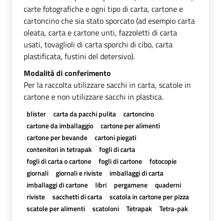
carte fotografiche e ogni tipo di carta, cartone e
cartoncino che sia stato sporcato (ad esempio carta
oleata, carta e cartone unti, fazzoletti di carta
usati, tovaglioli di carta sporchi di cibo, carta
plastificata, fustini del detersivo).
Modalità di conferimento
Per la raccolta utilizzare sacchi in carta, scatole in
cartone e non utilizzare sacchi in plastica.
blister
carta da pacchi pulita
cartoncino
cartone da imballaggio
cartone per alimenti
cartone per bevande
cartoni piegati
contenitori in tetrapak
fogli di carta
fogli di carta o cartone
fogli di cartone
fotocopie
giornali
giornali e riviste
imballaggi di carta
imballaggi di cartone
libri
pergamene
quaderni
riviste
sacchetti di carta
scatola in cartone per pizza
scatole per alimenti
scatoloni
Tetrapak
Tetra-pak