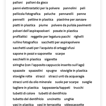
palloni
palloni da gioco
panni elettrostatici per la polvere
pannolini
peli
pellicola fotografica
peluche
pennarelli
penne
pennelli
pettine in plastica
piastrine per zanzare
piatti in plastica
piume
polvere da pulizia pavimenti
polveri dell'aspirapoolveri
posate in plastica
profilattici
reggette per legatura pacchi
righelli
rullino fotografico
sacchetti per aspirapolvere
sacchetti usati per l’acquisto di ortaggi sfusi
sapone in pezzi e saponette
scarpe
secchielli in plastica
sigarette
siringhe (con l'apposito cappuccio inserito sull'ago)
spazzole
spazzolini
spugne
stoviglie in plastica
stoviglie rotte
stracci
stracci unti da acquaragia
stracci unti da olio minerale
suole per scarpe
sveglie
tagliere in plastica
tappezzeria/tappeti
trucchi
tubetti di colore
tubetti di dentifricio
tubetto del dentifricio
uncinetto
unghie
vasi in plastica
vasi in terracotta
videocassette