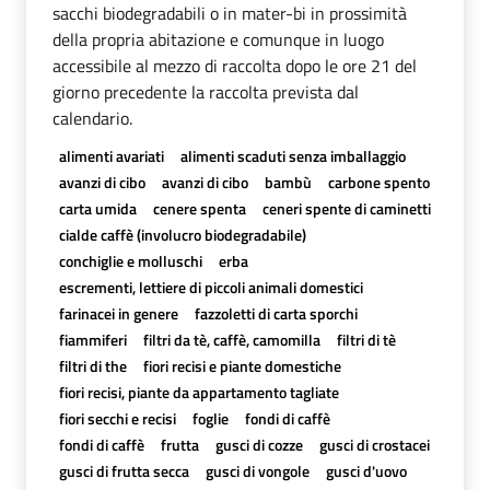
sacchi biodegradabili o in mater-bi in prossimità
della propria abitazione e comunque in luogo
accessibile al mezzo di raccolta dopo le ore 21 del
giorno precedente la raccolta prevista dal
calendario.
alimenti avariati
alimenti scaduti senza imballaggio
avanzi di cibo
avanzi di cibo
bambù
carbone spento
carta umida
cenere spenta
ceneri spente di caminetti
cialde caffè (involucro biodegradabile)
conchiglie e molluschi
erba
escrementi, lettiere di piccoli animali domestici
farinacei in genere
fazzoletti di carta sporchi
fiammiferi
filtri da tè, caffè, camomilla
filtri di tè
filtri di the
fiori recisi e piante domestiche
fiori recisi, piante da appartamento tagliate
fiori secchi e recisi
foglie
fondi di caffè
fondi di caffè
frutta
gusci di cozze
gusci di crostacei
gusci di frutta secca
gusci di vongole
gusci d'uovo