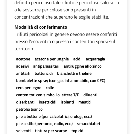
definito pericoloso tale rifiuto è pericoloso solo se la
o le sostanze pericolose sono presenti in
concentrazioni che superano le soglie stabilite.
Modalità di conferimento
I rifiuti pericolosi in genere devono essere conferiti
presso l'ecocentro o presso i contenitori sparsi sul
territorio.
acetone
acetone per unghie
acidi
acquaragia
adesivi
antiparassitari
antiruggine allo zinco
antitarli
battericidi
bianchetti e trieline
bombolette spray (con gas infiammabile, con CFC)
cera per legno
colle
contenitori con simboli o lettere T/F
diluenti
diserbanti
insetticidi
isolanti
mastici
petrolio bianco
pile a bottone (per calcolatrici, orologi, ecc.)
pile a stilo (per torce, radio, ecc.)
smacchiatori
solventi
tintura per scarpe
topicidi